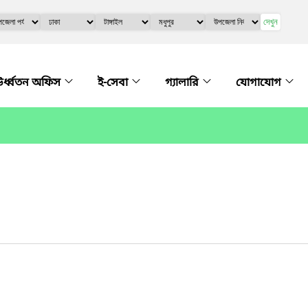
দেখুন
র্ধ্বতন অফিস
ই-সেবা
গ্যালারি
যোগাযোগ