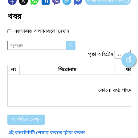
আপনার মতামত প্রদান করুন
খবর
এডভান্সড অপশনগুলো দেখান
পৃষ্ঠা আইটেম
নং
শিরোনাম
ফাইল
কোনো তথ্য পাওয়া য
আর্কাইভ দেখুন
এই কনটেন্টটি শেয়ার করতে ক্লিক করুন